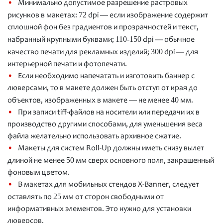
Минимально допустимое разрешение растровых
72
рисунков в макетах:
dpi — если изображение содержит
сплошной фон без градиентов и прозрачностей и текст,
110-150
набранный крупными буквами;
dpi — обычное
300
качество печати для рекламных изделий;
dpi — для
интерьерной печати и фотопечати.
Если необходимо напечатать и изготовить баннер с
люверсами, то в макете должен быть отступ от края до
40
объектов, изображенных в макете — не менее
мм.
При записи tiff-файлов на носители или передачи их в
производство другими способами, для уменьшения веса
файла желательно использовать архивное сжатие.
Макеты для систем Roll-Up должны иметь снизу вылет
50
длиной не менее
мм сверх основного поля, закрашенный
фоновым цветом.
В макетах для мобильных стендов X-Banner, следует
25
оставлять по
мм от сторон свободными от
информативных элементов. Это нужно для установки
люверсов.