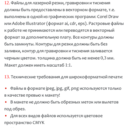
12.
Файлы для лазерной резки, гравировки и тиснения
должны быть предоставлены в векторном формате, т.е.
выполнены в одной из графических программ: Corel Draw
или Adobe Illustrator (формат ai, cdr, eps). Растровые файлы
к работе не принимаются или переводятся в векторный
формат за дополнительную плату. Все контуры должны
быть замкнуты. Контуры для резки должны быть без
заливки, контур для гравировки и тиснения заливается
0,3
черным цветом. толщина должна быть не менее
мм.
1:1
Макет должен иметь масштаб
.
13.
Технические требования для широкоформатной печати:
Файлы в формате jpeg, jpg, gif, png используются только
в качестве превью к макету!
В макете не должно быть обрезных меток или вылетов
под обрез.
Для всех видов файлов используется цветовое
пространство CMYK